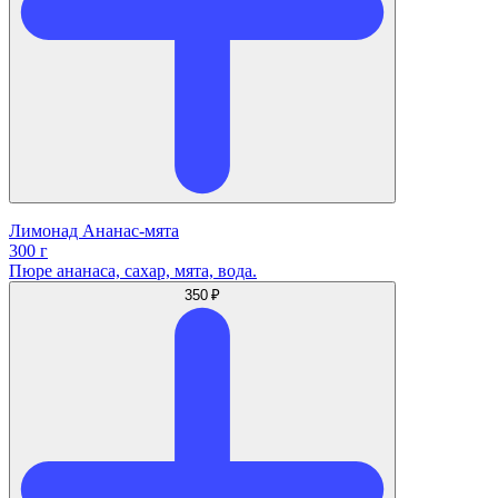
Лимонад Ананас-мята
300 г
Пюре ананаса, сахар, мята, вода.
350 ₽