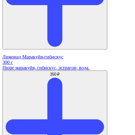
Лимонад Маракуйя-гибискус
300 г
Пюре маракуйя, гибискус, эстрагон, вода.
350 ₽